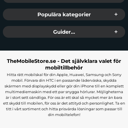
fläckar. Detta gör den otroligt lätt att hålla ren. Efter ett mer intensivt
äventyr, släng helt enkelt remmen i tvättmaskinen med kläder av
Populära kategorier
liknande färg och tvätta den på ett delikat program. Solida material
garanterar motståndskraft mot nötning, repor och missfärgning. 3mk
Guider...
Silicone Watch Strap för Apple™ är ett premiumtillbehör som
kommer att hålla länge.
Beställ 3mk Silicone Watch Strap för Apple™ och se hur stor
skillnad en del kan göra.
TheMobileStore.se - Det självklara valet för
mobiltillbehör
Tillverkare:
3mk
Hitta rätt mobilskal för din Apple, Huawei, Samsung och Sony
EAN:
5903108565820
mobil. Förvara din HTC i en passande läderväska, skydda
Färg:
Powder Rosa
skärmen med displayskydd eller gör din iPhone till en komplett
Passar:
Apple Watch (42/44/45/49mm)
multimediemaskin med ett par snygga hörlurar. Möjligheterna
är i stort sett oändliga. För oss är ett skal så mycket mer än bara
ett skydd till mobilen, för oss är det attityd och personlighet. Ta en
titt i vårt sortiment och hitta prisvärda lösningar som passar till
din mobiltelefon!