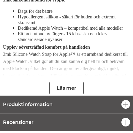
Dags för det bättre
Hypoallergent silikon - säkert för huden och extremt
skonsamt
Dedikerad Apple Watch – kompatibel med alla modeller
Ett brett utbud av färger - 15 klassiska och icke-
standardiserade nyanser
Upplev oöverträffad komfort på handleden
3mk Silicone Watch Strap for Apple™ är ett armband dedikerat till
Apple Watch, vilket gör att du kan känna dig helt fri och bekväm
med klockan på handen. Den är gjord av allergivänligt, mjukt,
behagligt silikon. Den är 100 % säker även för mycket känslig och
utsatt hud. för allergier. Orsakar inte irritation eller obehag vid
Läs mer
fysisk aktivitet eller långvarigt slitage.
Känn den perfekta passformen med din Apple Watch-modell
Produktinformation
öpp
3mk Silicone Watch Strap för Apple™ matchar perfekt alla Apple
Watch-modeller. Den genomtänkta, detaljerade designen garanterar
Recensioner
öpp
teknisk, funktionell och estetisk kompatibilitet. För perfekt
integration med klockan och dess användare har tillverkaren skapat