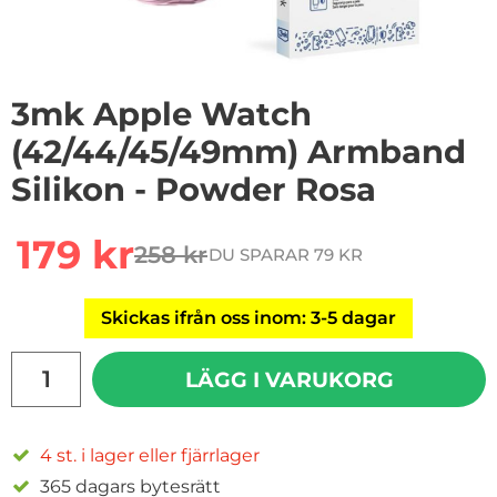
3mk Apple Watch
(42/44/45/49mm) Armband
Silikon - Powder Rosa
Handla denna produkt 3mk Apple Watch (42/44/45/49
rea pris
179 kr
258 kr
DU SPARAR 79 KR
tidigare pris
Skickas ifrån oss inom: 3-5 dagar
antal
LÄGG I VARUKORG
4 st. i lager eller fjärrlager
365 dagars bytesrätt