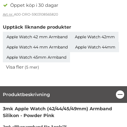
Öppet köp i 30 dagar
Art nr:
A00-DRO-5903108565820
Upptäck liknande produkter
Apple Watch 42 mm Armband
Apple Watch 42mm
Apple Watch 44 mm Armband
Apple Watch 44mm
Apple Watch 45mm Armband
Visa fler
(5 mer)
Egenskaper
Produktbeskrivning
Stä
Produktbeskrivning
3mk Apple Watch (42/44/45/49mm) Armband
Silikon - Powder Pink
3mk silikonarmband för Apple™