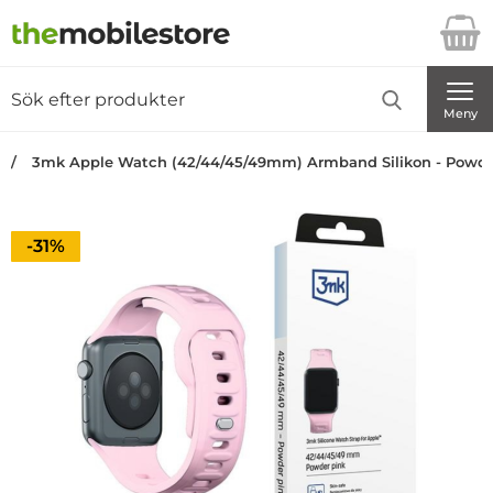
Startsidan för Danira Telecom AB
Sök
Sök på Danira Telecom AB
Genomför
Meny
3mk Apple Watch (42/44/45/49mm) Armband Silikon - Powde
Priset är nedsatt med
-31%