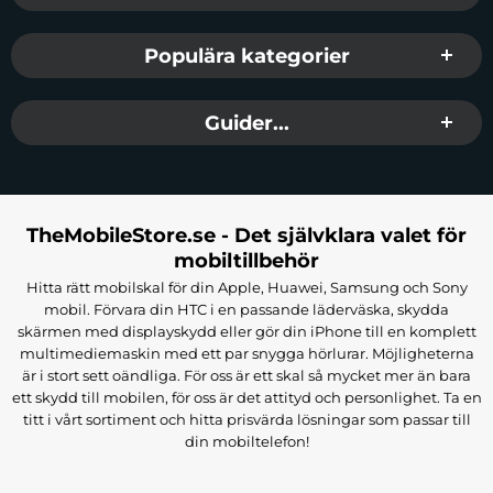
fläckar. Detta gör den otroligt lätt att hålla ren. Efter ett mer intensivt
äventyr, släng helt enkelt remmen i tvättmaskinen med kläder av
Populära kategorier
liknande färg och tvätta den på ett delikat program. Solida material
garanterar motståndskraft mot nötning, repor och missfärgning. 3mk
Guider...
Silicone Watch Strap för Apple™ är ett premiumtillbehör som
kommer att hålla länge.
Beställ 3mk Silicone Watch Strap för Apple™ och se hur stor
skillnad en del kan göra.
TheMobileStore.se - Det självklara valet för
mobiltillbehör
Tillverkare:
3mk
Hitta rätt mobilskal för din Apple, Huawei, Samsung och Sony
EAN:
5903108565721
mobil. Förvara din HTC i en passande läderväska, skydda
Färg:
Svart
skärmen med displayskydd eller gör din iPhone till en komplett
Passar:
Apple Watch (42/44/45/49mm)
multimediemaskin med ett par snygga hörlurar. Möjligheterna
är i stort sett oändliga. För oss är ett skal så mycket mer än bara
ett skydd till mobilen, för oss är det attityd och personlighet. Ta en
titt i vårt sortiment och hitta prisvärda lösningar som passar till
din mobiltelefon!