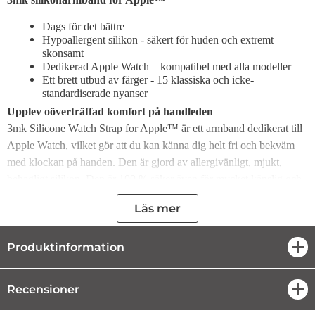
Dags för det bättre
Hypoallergent silikon - säkert för huden och extremt
skonsamt
Dedikerad Apple Watch – kompatibel med alla modeller
Ett brett utbud av färger - 15 klassiska och icke-
standardiserade nyanser
Upplev oöverträffad komfort på handleden
3mk Silicone Watch Strap for Apple™ är ett armband dedikerat till
Apple Watch, vilket gör att du kan känna dig helt fri och bekväm
med klockan på handen. Den är gjord av allergivänligt, mjukt,
behagligt silikon. Den är 100 % säker även för mycket känslig och
utsatt hud. för allergier. Orsakar inte irritation eller obehag vid
Läs mer
fysisk aktivitet eller långvarigt slitage.
Känn den perfekta passformen med din Apple Watch-modell
Produktinformation
öpp
3mk Silicone Watch Strap för Apple™ matchar perfekt alla Apple
Watch-modeller. Den genomtänkta, detaljerade designen garanterar
Recensioner
öpp
teknisk, funktionell och estetisk kompatibilitet. För perfekt
integration med klockan och dess användare har tillverkaren skapat