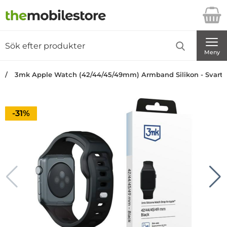
Startsidan för Danira Telecom AB
Sök
Sök på Danira Telecom AB
Genomför
Meny
3mk Apple Watch (42/44/45/49mm) Armband Silikon - Svart
Priset är nedsatt med
-31%