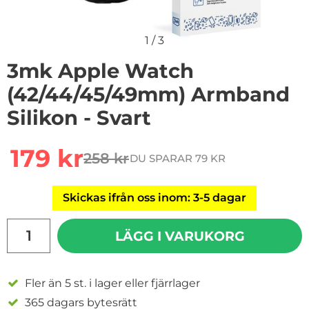
1
/
3
3mk Apple Watch
(42/44/45/49mm) Armband
Silikon - Svart
Handla denna produkt 3mk Apple Watch (42/44/45/49m
rea pris
179 kr
258 kr
DU SPARAR 79 KR
tidigare pris
Skickas ifrån oss inom: 3-5 dagar
antal
LÄGG I VARUKORG
Fler än 5 st. i lager eller fjärrlager
365 dagars bytesrätt