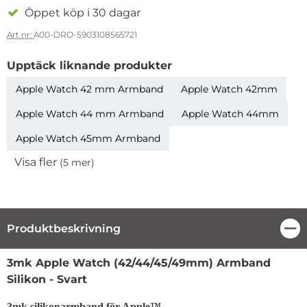
Öppet köp i 30 dagar
Art nr:
A00-DRO-5903108565721
Upptäck liknande produkter
Apple Watch 42 mm Armband
Apple Watch 42mm
Apple Watch 44 mm Armband
Apple Watch 44mm
Apple Watch 45mm Armband
Visa fler
(5 mer)
Egenskaper
Produktbeskrivning
Stä
Produktbeskrivning
3mk Apple Watch (42/44/45/49mm) Armband
Silikon - Svart
3mk silikonarmband för Apple™