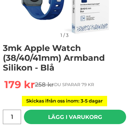
1
/
3
3mk Apple Watch
(38/40/41mm) Armband
Silikon - Blå
Handla denna produkt 3mk Apple Watch (38/40/41mm) 
rea pris
179 kr
258 kr
DU SPARAR 79 KR
tidigare pris
Skickas ifrån oss inom: 3-5 dagar
antal
LÄGG I VARUKORG