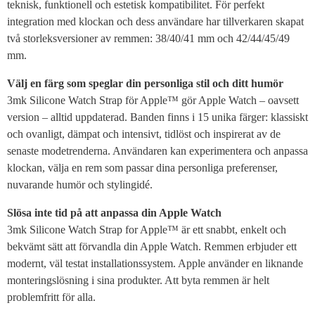
teknisk, funktionell och estetisk kompatibilitet. För perfekt
integration med klockan och dess användare har tillverkaren skapat
två storleksversioner av remmen: 38/40/41 mm och 42/44/45/49
mm.
Välj en färg som speglar din personliga stil och ditt humör
3mk Silicone Watch Strap för Apple™ gör Apple Watch – oavsett
version – alltid uppdaterad. Banden finns i 15 unika färger: klassiskt
och ovanligt, dämpat och intensivt, tidlöst och inspirerat av de
senaste modetrenderna. Användaren kan experimentera och anpassa
klockan, välja en rem som passar dina personliga preferenser,
nuvarande humör och stylingidé.
Slösa inte tid på att anpassa din Apple Watch
3mk Silicone Watch Strap for Apple™ är ett snabbt, enkelt och
bekvämt sätt att förvandla din Apple Watch. Remmen erbjuder ett
modernt, väl testat installationssystem. Apple använder en liknande
monteringslösning i sina produkter. Att byta remmen är helt
problemfritt för alla.