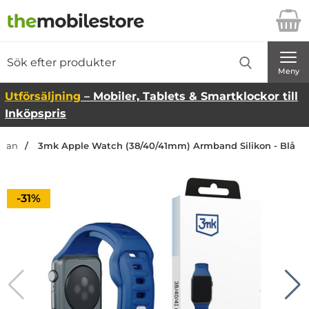
Startsidan för Danira Telecom AB
Sök
Sök på Danira Telecom AB
Genomför
Meny
Utförsäljning
– Mobiler, Tablets & Smartklockor till
Inköpspris
idan
3mk Apple Watch (38/40/41mm) Armband Silikon - Blå
Priset är nedsatt med
-31%