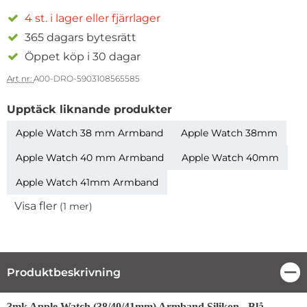
4 st. i lager eller fjärrlager
365 dagars bytesrätt
Öppet köp i 30 dagar
Art nr:
A00-DRO-5903108565585
Upptäck liknande produkter
Apple Watch 38 mm Armband
Apple Watch 38mm
Apple Watch 40 mm Armband
Apple Watch 40mm
Apple Watch 41mm Armband
Visa fler
(1 mer)
Egenskaper
Produktbeskrivning
Stä
Produktbeskrivning
3mk Apple Watch (38/40/41mm) Armband Silikon - Blå