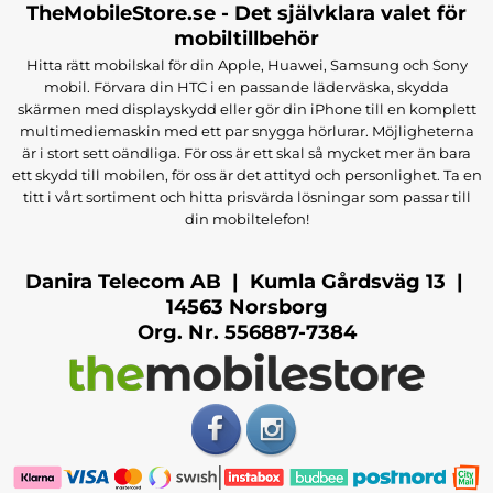
TheMobileStore.se - Det självklara valet för
mobiltillbehör
Hitta rätt mobilskal för din Apple, Huawei, Samsung och Sony
mobil. Förvara din HTC i en passande läderväska, skydda
skärmen med displayskydd eller gör din iPhone till en komplett
multimediemaskin med ett par snygga hörlurar. Möjligheterna
är i stort sett oändliga. För oss är ett skal så mycket mer än bara
ett skydd till mobilen, för oss är det attityd och personlighet. Ta en
titt i vårt sortiment och hitta prisvärda lösningar som passar till
din mobiltelefon!
Danira Telecom AB | Kumla Gårdsväg 13 |
14563 Norsborg
Org. Nr. 556887-7384