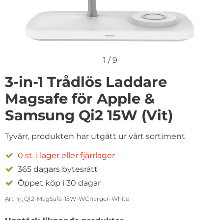
1
/
9
3-in-1 Trådlös Laddare
Magsafe för Apple &
Samsung Qi2 15W (Vit)
Tyvärr, produkten har utgått ur vårt sortiment
0 st. i lager eller fjärrlager
365 dagars bytesrätt
Öppet köp i 30 dagar
Art nr:
QI2-MagSafe-15W-WCharger-White