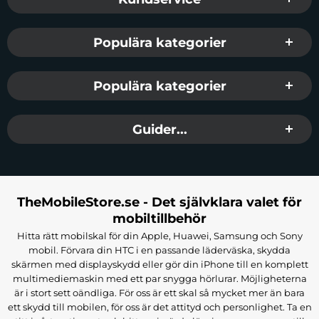
Populära kategorier
Populära kategorier
Guider...
TheMobileStore.se - Det självklara valet för
mobiltillbehör
Hitta rätt mobilskal för din Apple, Huawei, Samsung och Sony
mobil. Förvara din HTC i en passande läderväska, skydda
skärmen med displayskydd eller gör din iPhone till en komplett
multimediemaskin med ett par snygga hörlurar. Möjligheterna
är i stort sett oändliga. För oss är ett skal så mycket mer än bara
ett skydd till mobilen, för oss är det attityd och personlighet. Ta en