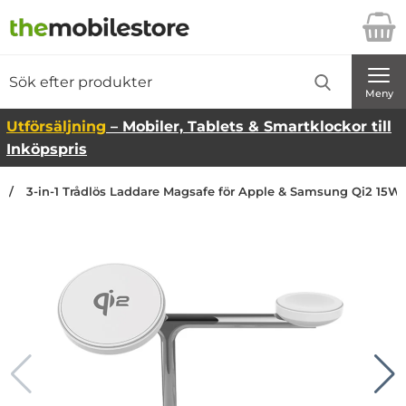
Startsidan för Danira Telecom AB
Sök
Sök på Danira Telecom AB
Genomför
Meny
Utförsäljning
– Mobiler, Tablets & Smartklockor till
Inköpspris
3-in-1 Trådlös Laddare Magsafe för Apple & Samsung Qi2 15W (