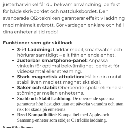
justerbar vinkel får du bekväm användning, perfekt
för både skrivbordet och nattduksbordet. Den
avancerade Qi2-tekniken garanterar effektiv laddning
med minimalt avbrott. Gör vardagen enklare och håll
dina enheter alltid redo!
Funktioner som gör skillnad:
3-i-1 Laddning:
Laddar mobil, smartwatch och
hörlurar samtidigt – allt från en enda enhet.
Justerbar smartphone-panel:
Anpassa
vinkeln för optimal bekvämlighet, perfekt för
videosamtal eller streaming.
Stark magnetisk attraktion:
Håller din mobil
stabil även med ett magnetiskt skal.
Säker och stabil:
Oberoende spolar eliminerar
störningar mellan enheterna.
Snabb och Stabil Laddning
: De oberoende spolarna
garanterar hög hastighet utan att påverka varandra och utan
risk för skada på enheterna.
Bred Kompatibilitet
: Kompatibel med Apple- och
Samsung-enheter som stödjer Qi trådlös laddning.
Specifikationer: