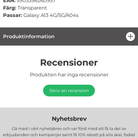
EAN:
5903396260957
Färg:
Transparent
Passar:
Galaxy A13 4G/5G/A04s
Produktinformation
öpp
Recensioner
Produkten har inga recensioner
Skriv en recension
Nyhetsbrev
Gå med i vårt nyhetsbrev och var först med att få ta del av
erbjudanden och kampanjer samt få 10% rabatt på alla
skal, fodral