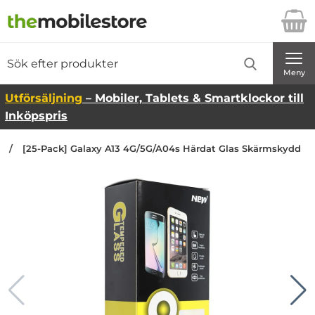
Startsidan för Danira Telecom AB
Sök
Sök på Danira Telecom AB
Genomför
Meny
Utförsäljning
– Mobiler, Tablets & Smartklockor till
Inköpspris
n
[25-Pack] Galaxy A13 4G/5G/A04s Härdat Glas Skärmskydd