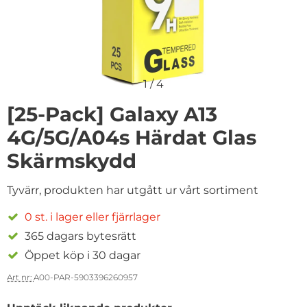
1
/
4
[25-Pack] Galaxy A13
4G/5G/A04s Härdat Glas
Skärmskydd
Tyvärr, produkten har utgått ur vårt sortiment
0 st. i lager eller fjärrlager
365 dagars bytesrätt
Öppet köp i 30 dagar
Art nr:
A00-PAR-5903396260957