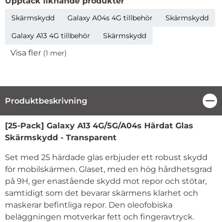
Upptäck liknande produkter
Skärmskydd
Galaxy A04s 4G tillbehör
Skärmskydd
Galaxy A13 4G tillbehör
Skärmskydd
Visa fler
(1 mer)
Egenskaper
Produktbeskrivning
Stä
Produktbeskrivning
[25-Pack] Galaxy A13 4G/5G/A04s Härdat Glas
Skärmskydd - Transparent
Set med 25 härdade glas erbjuder ett robust skydd
för mobilskärmen. Glaset, med en hög hårdhetsgrad
på 9H, ger enastående skydd mot repor och stötar,
samtidigt som det bevarar skärmens klarhet och
maskerar befintliga repor. Den oleofobiska
beläggningen motverkar fett och fingeravtryck.