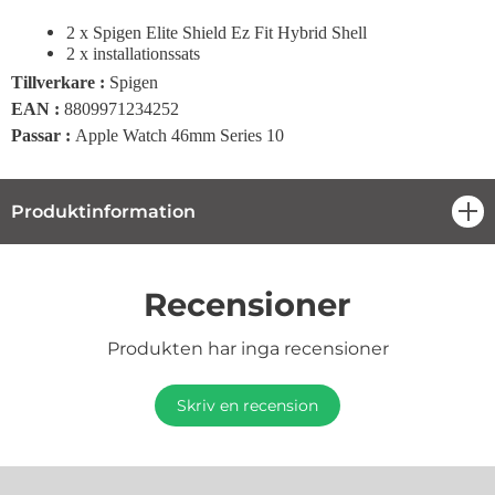
2 x Spigen Elite Shield Ez Fit Hybrid Shell
2 x installationssats
Tillverkare :
Spigen
EAN :
8809971234252
Passar :
Apple Watch 46mm Series 10
Produktinformation
öpp
Recensioner
Produkten har inga recensioner
Skriv en recension