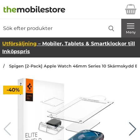
Startsidan för Danira Telecom AB
Sök
Sök på Danira Telecom AB
Genomför
Meny
Utförsäljning
– Mobiler, Tablets & Smartklockor till
Inköpspris
Spigen [2-Pack] Apple Watch 46mm Series 10 Skärmskydd Eli
Priset är nedsatt med
-40%