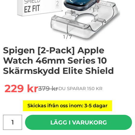
1
/
7
Spigen [2-Pack] Apple
Watch 46mm Series 10
Skärmskydd Elite Shield
Handla denna produkt Spigen [2-Pack] Apple Watch 4
rea pris
229 kr
379 kr
DU SPARAR 150 KR
tidigare pris
Skickas ifrån oss inom: 3-5 dagar
antal
LÄGG I VARUKORG