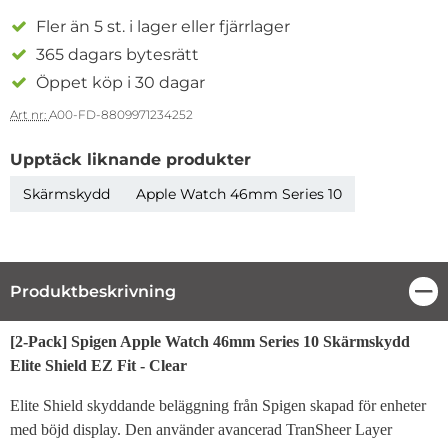
Fler än 5 st. i lager eller fjärrlager
365 dagars bytesrätt
Öppet köp i 30 dagar
Art nr:
A00-FD-8809971234252
Upptäck liknande produkter
Skärmskydd
Apple Watch 46mm Series 10
Produktbeskrivning
Stä
Produktbeskrivning
[2-Pack] Spigen Apple Watch 46mm Series 10 Skärmskydd
Elite Shield EZ Fit - Clear
Elite Shield skyddande beläggning från Spigen skapad för enheter
med böjd display. Den använder avancerad TranSheer Layer