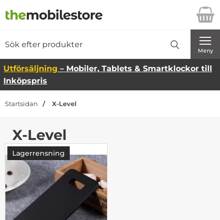
Startsidan för Danira Telecom AB
Sök
Sök på Danira Telecom AB
Genomför
Meny
Utförsäljning
– Mobiler, Tablets & Smartklockor till
Inköpspris
Startsidan
X-Level
X-Level
Lagerrensning
-67%