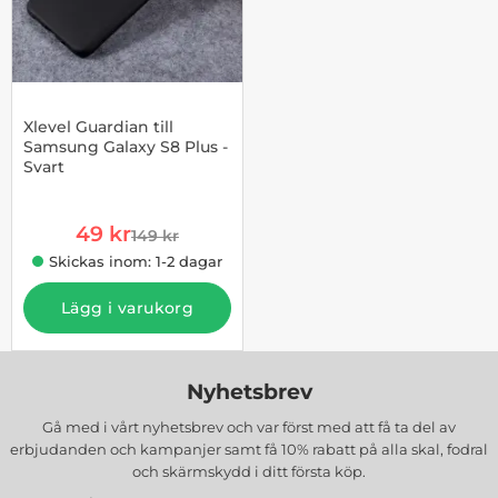
Xlevel Guardian till
Samsung Galaxy S8 Plus -
Svart
Art. nr 1002776876
rea pris
49 kr
149 kr
tidigare pris
Skickas inom: 1-2 dagar
Lägg i varukorg
Nyhetsbrev
Gå med i vårt nyhetsbrev och var först med att få ta del av
erbjudanden och kampanjer samt få 10% rabatt på alla
skal, fodral
och skärmskydd
i ditt första köp.