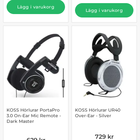
Lägg i varukorg
Lägg i varukorg
KOSS Hörlurar PortaPro
KOSS Hörlurar UR40
3.0 On-Ear Mic Remote -
Over-Ear - Silver
Dark Master
Art. nr 1002863182
Art. nr 1002863076
729 kr