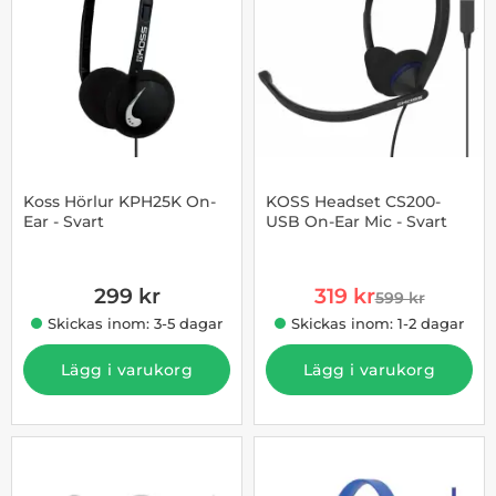
Koss Hörlur KPH25K On-
KOSS Headset CS200-
Ear - Svart
USB On-Ear Mic - Svart
Art. nr 10006105
Art. nr 1002863152
rea pris
299 kr
319 kr
599 kr
tidigare pris
Skickas inom: 3-5 dagar
Skickas inom: 1-2 dagar
Lägg i varukorg
Lägg i varukorg