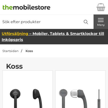
Startsidan för Danira Telecom AB
Sök
Sök på Danira Telecom AB
Genomför
Meny
Utförsäljning
– Mobiler, Tablets & Smartklockor till
Inköpspris
Startsidan
Koss
Koss