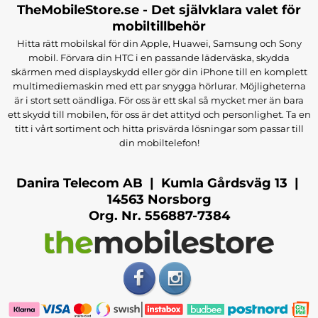
TheMobileStore.se - Det självklara valet för
mobiltillbehör
Hitta rätt mobilskal för din Apple, Huawei, Samsung och Sony
mobil. Förvara din HTC i en passande läderväska, skydda
skärmen med displayskydd eller gör din iPhone till en komplett
multimediemaskin med ett par snygga hörlurar. Möjligheterna
är i stort sett oändliga. För oss är ett skal så mycket mer än bara
ett skydd till mobilen, för oss är det attityd och personlighet. Ta en
titt i vårt sortiment och hitta prisvärda lösningar som passar till
din mobiltelefon!
Danira Telecom AB | Kumla Gårdsväg 13 |
14563 Norsborg
Org. Nr. 556887-7384