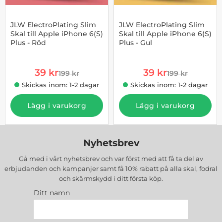
JLW ElectroPlating Slim
JLW ElectroPlating Slim
Skal till Apple iPhone 6(S)
Skal till Apple iPhone 6(S)
Plus - Röd
Plus - Gul
Art. nr 10004538
Art. nr 10004540
rea pris
rea pris
39 kr
39 kr
199 kr
199 kr
tidigare pris
tidigare pris
Skickas inom: 1-2 dagar
Skickas inom: 1-2 dagar
Lägg i varukorg
Lägg i varukorg
Nyhetsbrev
Gå med i vårt nyhetsbrev och var först med att få ta del av
erbjudanden och kampanjer samt få 10% rabatt på alla
skal, fodral
och skärmskydd
i ditt första köp.
Ditt namn