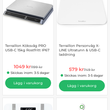
Terraillon Köksvåg PRO
Terraillon Personvåg X-
USB-C 15kg Rostfritt IP67
LINE Ultratunn & USB-C
laddning
Art. nr 1002955330
Art. nr 1002955349
rea pris
1049 kr
1199 kr
rea pris
tidigare pris
579 kr
749 kr
tidigare pris
Skickas inom: 3-5 dagar
Skickas inom: 3-5 dagar
Lägg i varukorg
Lägg i varukorg
-23%