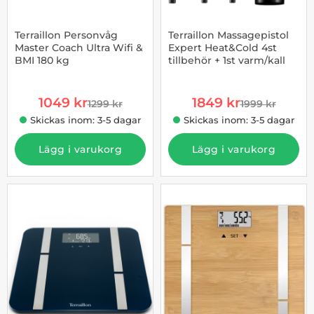
Terraillon Personvåg
Terraillon Massagepistol
Master Coach Ultra Wifi &
Expert Heat&Cold 4st
BMI 180 kg
tillbehör + 1st varm/kall
Art. nr 1003255228
Art. nr 1002955290
rea pris
rea pris
1049 kr
1849 kr
1299 kr
1999 kr
tidigare pris
tidigare pris
Skickas inom: 3-5 dagar
Skickas inom: 3-5 dagar
Lägg i varukorg
Lägg i varukorg