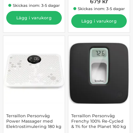
679 kr
Skickas inom: 3-5 dagar
Skickas inom: 3-5 dagar
Lägg i varukorg
Lägg i varukorg
-23%
Terraillon Personvåg
Terraillon Personvåg
Power Massager med
Frenchy 100% Re-Cycled
Elektrostimulering 180 kg
& 1% for the Planet 160 kg
Art. nr 1003255227
Art. nr 1003255229