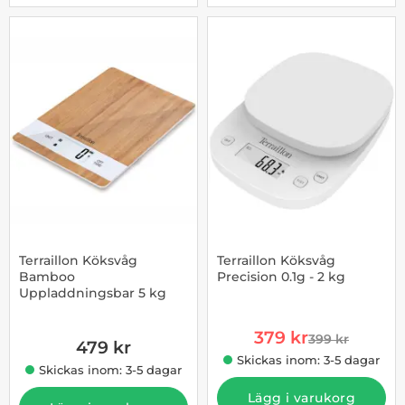
Terraillon Köksvåg
Terraillon Köksvåg
Bamboo
Precision 0.1g - 2 kg
Uppladdningsbar 5 kg
Art. nr 1002969340
Art. nr 1002969338
rea pris
379 kr
399 kr
479 kr
tidigare pris
Skickas inom: 3-5 dagar
Skickas inom: 3-5 dagar
Lägg i varukorg