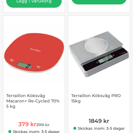
Lägg i varukorg
-5%
Terraillon Köksvåg
Terraillon Köksvåg PRO
Macaron+ Re-Cycled 70%
15kg
5 kg
Art. nr 1002969347
Art. nr 1002969341
1849 kr
rea pris
379 kr
399 kr
tidigare pris
Skickas inom: 3-5 dagar
Skickas inom: 3-5 dagar