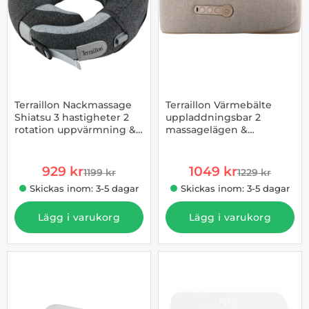
Terraillon Nackmassage
Terraillon Värmebälte
Shiatsu 3 hastigheter 2
uppladdningsbar 2
rotation uppvärmning &
massagelägen &
Art. nr 1002955300
Art. nr 1002955302
USB-C
värmefunktion
rea pris
rea pris
929 kr
1049 kr
1199 kr
1229 kr
tidigare pris
tidigare pris
Skickas inom: 3-5 dagar
Skickas inom: 3-5 dagar
Lägg i varukorg
Lägg i varukorg
-13%