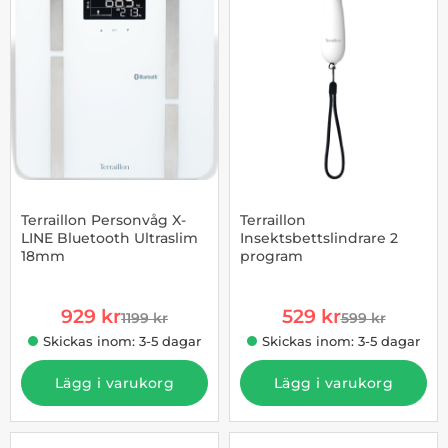
Terraillon Personvåg X-
Terraillon
LINE Bluetooth Ultraslim
Insektsbettslindrare 2
18mm
program
Art. nr 1002955350
Art. nr 1002955359
rea pris
rea pris
929 kr
529 kr
1199 kr
599 kr
tidigare pris
tidigare pris
Skickas inom: 3-5 dagar
Skickas inom: 3-5 dagar
Lägg i varukorg
Lägg i varukorg