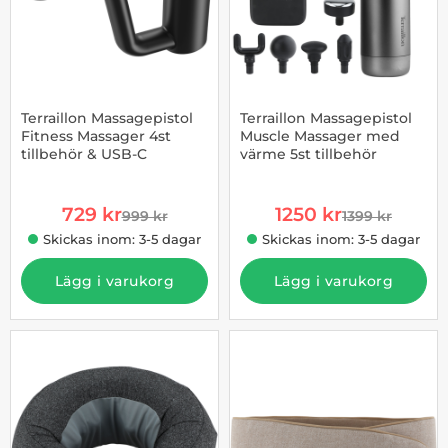
Terraillon Massagepistol
Terraillon Massagepistol
Fitness Massager 4st
Muscle Massager med
tillbehör & USB-C
värme 5st tillbehör
Art. nr 1002955295
Art. nr 1002955298
rea pris
rea pris
729 kr
1250 kr
999 kr
1399 kr
tidigare pris
tidigare pris
Skickas inom: 3-5 dagar
Skickas inom: 3-5 dagar
Lägg i varukorg
Lägg i varukorg
-23%