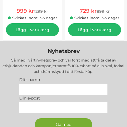
rea pris
rea pris
999 kr
729 kr
1299 kr
899 kr
tidigare pris
tidigare pris
Skickas inom: 3-5 dagar
Skickas inom: 3-5 dagar
Lägg i varukorg
Lägg i varukorg
Nyhetsbrev
Gå med i vårt nyhetsbrev och var först med att få ta del av
erbjudanden och kampanjer samt få 10% rabatt på alla
skal, fodral
och skärmskydd
i ditt första köp.
Ditt namn
Din e-post