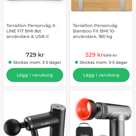
Terraillon Personvåg X-
Terraillon Personvåg
LINE FIT BMI 8st
Bamboo Fit BMI 10-
användare & USB-C
användare, 180 kg
Art. nr 1002955351
Art. nr 1003255230
rea pris
729 kr
529 kr
699 kr
tidigare pris
Skickas inom: 3-5 dagar
Skickas inom: 3-5 dagar
Lägg i varukorg
Lägg i varukorg
-27%