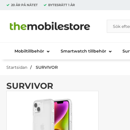
20 ÅR PÅ NÄTET
BYTESRÄTT
1 ÅR
Sök
Sök på Da
Startsidan för Danira Telecom AB
Mobiltillbehör
Smartwatch tillbehör
Sur
Startsidan
SURVIVOR
SURVIVOR