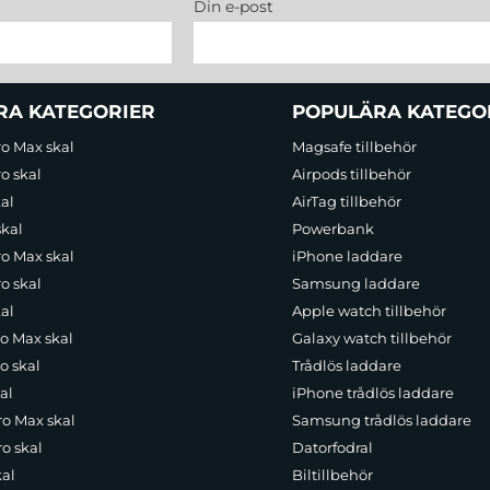
Din e-post
RA KATEGORIER
POPULÄRA KATEGO
ro Max skal
Magsafe tillbehör
o skal
Airpods tillbehör
al
AirTag tillbehör
skal
Powerbank
ro Max skal
iPhone laddare
o skal
Samsung laddare
al
Apple watch tillbehör
ro Max skal
Galaxy watch tillbehör
o skal
Trådlös laddare
al
iPhone trådlös laddare
ro Max skal
Samsung trådlös laddare
o skal
Datorfodral
kal
Biltillbehör