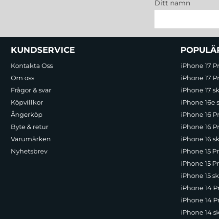
Ditt namn
Sidfot Blandad info och länkar
KUNDSERVICE
POPULÄ
Kontakta Oss
iPhone 17 P
Om oss
iPhone 17 Pr
Frågor & svar
iPhone 17 sk
Köpvillkor
iPhone 16e 
Ångerköp
iPhone 16 P
Byte & retur
iPhone 16 Pr
Varumärken
iPhone 16 sk
Nyhetsbrev
iPhone 15 P
iPhone 15 Pr
iPhone 15 sk
iPhone 14 P
iPhone 14 Pr
iPhone 14 s