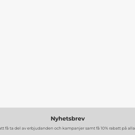
Nyhetsbrev
att få ta del av erbjudanden och kampanjer samt få 10% rabatt på all