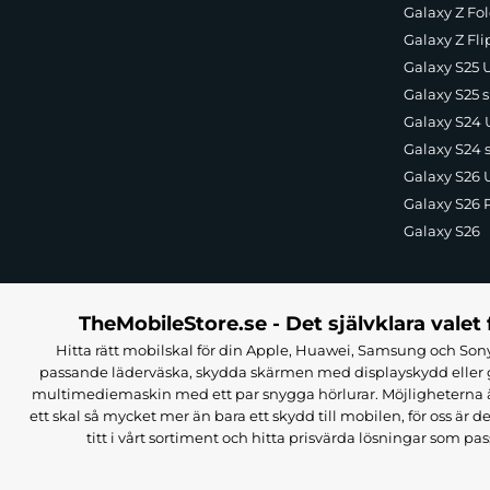
Galaxy Z Fol
Galaxy Z Fli
Galaxy S25 U
Galaxy S25 s
Galaxy S24 U
Galaxy S24 
Galaxy S26 U
Galaxy S26 
Galaxy S26
TheMobileStore.se - Det självklara valet 
Hitta rätt mobilskal för din Apple, Huawei, Samsung och Sony
passande läderväska, skydda skärmen med displayskydd eller g
multimediemaskin med ett par snygga hörlurar. Möjligheterna är i
ett skal så mycket mer än bara ett skydd till mobilen, för oss är d
titt i vårt sortiment och hitta prisvärda lösningar som pas