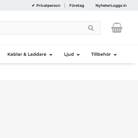
Privatperson
Företag
Nyheter
Logga in
Genomför sökni
Kablar & Laddare
Ljud
Tillbehör