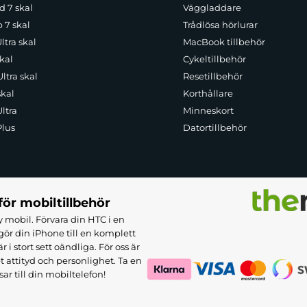
d 7 skal
Väggladdare
p 7 skal
Trådlösa hörlurar
ltra skal
MacBook tillbehör
kal
Cykeltillbehör
ltra skal
Resetillbehör
skal
Korthållare
ltra
Minneskort
Plus
Datortillbehör
för mobiltillbehör
 mobil. Förvara din HTC i en
ör din iPhone till en komplett
 stort sett oändliga. För oss är
et attityd och personlighet. Ta en
sar till din mobiltelefon!