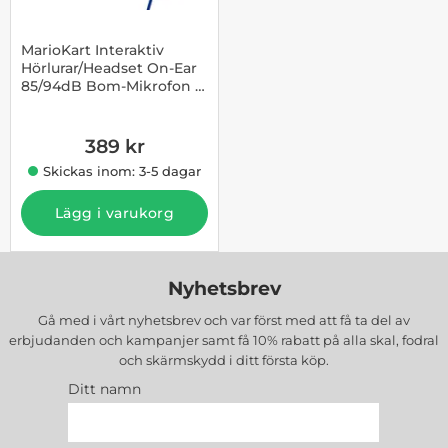
MarioKart Interaktiv
Hörlurar/Headset On-Ear
85/94dB Bom-Mikrofon -
Art. nr 1002863567
Blå
389 kr
Skickas inom: 3-5 dagar
Lägg i varukorg
Nyhetsbrev
Gå med i vårt nyhetsbrev och var först med att få ta del av
erbjudanden och kampanjer samt få 10% rabatt på alla
skal, fodral
och skärmskydd
i ditt första köp.
Ditt namn