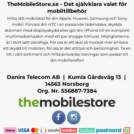
TheMobileStore.se - Det självklara valet för
mobiltillbehör
Hitta rätt mobilskal för din Apple, Huawei, Samsung och Sony
mobil. Förvara din HTC i en passande läderväska, skydda
skärmen med displayskydd eller gör din iPhone till en komplett
multimediemaskin med ett par snygga hörlurar. Möjligheterna
är i stort sett oändliga. För oss är ett skal så mycket mer än bara
ett skydd till mobilen, för oss är det attityd och personlighet. Ta en
titt i vårt sortiment och hitta prisvärda lösningar som passar till
din mobiltelefon!
Danira Telecom AB | Kumla Gårdsväg 13 |
14563 Norsborg
Org. Nr. 556887-7384