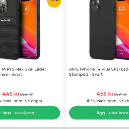
14 Pro Max Skal Läder
AMG iPhone 14 Plus Skal Läd
nes - Svart
Stamped - Svart
910416
Art. nr 1002909653
rea pris
rea pris
445 kr
455 kr
569 kr
569 kr
tidigare pris
tidigar
kickas inom: 3-5 dagar
Skickas inom: 3-5 d
Lägg i varukorg
Lägg i varukorg