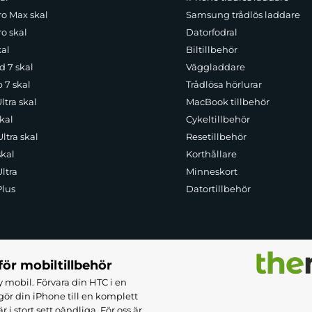
ro Max skal
Samsung trådlös laddare
o skal
Datorfodral
kal
Biltillbehör
d 7 skal
Väggladdare
p 7 skal
Trådlösa hörlurar
ltra skal
MacBook tillbehör
kal
Cykeltillbehör
ltra skal
Resetillbehör
skal
Korthållare
ltra
Minneskort
Plus
Datortillbehör
för mobiltillbehör
 mobil. Förvara din HTC i en
ör din iPhone till en komplett
 stort sett oändliga. För oss är