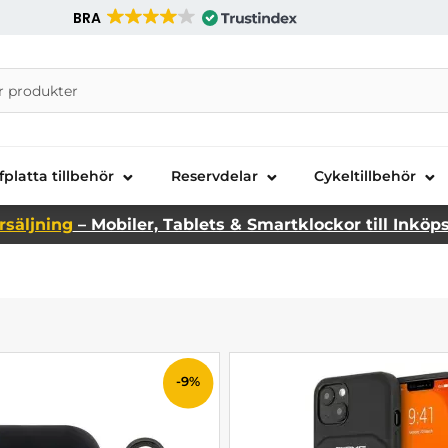
BRA
nira Telecom AB
fplatta tillbehör
Reservdelar
Cykeltillbehör
rsäljning
– Mobiler, Tablets & Smartklockor till Inköp
-9%