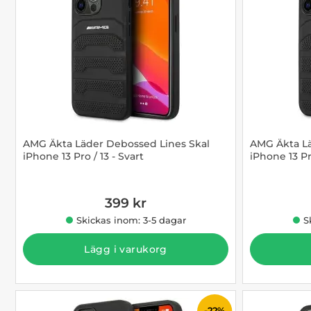
AMG Äkta Läder Debossed Lines Skal
AMG Äkta Lä
iPhone 13 Pro / 13 - Svart
iPhone 13 Pr
Art. nr 1002868512
Art. nr 1002
399 kr
Skickas inom: 3-5 dagar
S
Lägg i varukorg
-22%