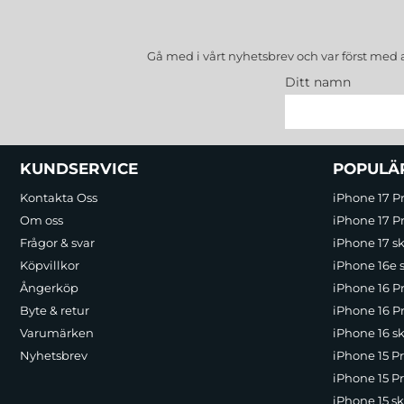
Gå med i vårt nyhetsbrev och var först med 
Ditt namn
Sidfot Blandad info och länkar
KUNDSERVICE
POPULÄ
Kontakta Oss
iPhone 17 P
Om oss
iPhone 17 Pr
Frågor & svar
iPhone 17 sk
Köpvillkor
iPhone 16e 
Ångerköp
iPhone 16 P
Byte & retur
iPhone 16 Pr
Varumärken
iPhone 16 sk
Nyhetsbrev
iPhone 15 P
iPhone 15 Pr
iPhone 15 sk