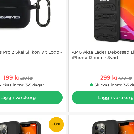
Pro 2 Skal Silikon Vit Logo -
AMG Äkta Läder Debossed Li
iPhone 13 mini - Svart
993159
Art. nr 1002868520
rea pris
rea pris
199 kr
299 kr
219 kr
479 kr
tidigare pris
tidigar
kickas inom: 3-5 dagar
Skickas inom: 3-5 d
Lägg i varukorg
Lägg i varukorg
-19%