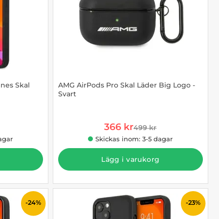
nes Skal
AMG AirPods Pro Skal Läder Big Logo -
Svart
Art. nr 1002921713
rea pris
366 kr
499 kr
e pris
tidigare pris
agar
Skickas inom: 3-5 dagar
Lägg i varukorg
-24%
-23%