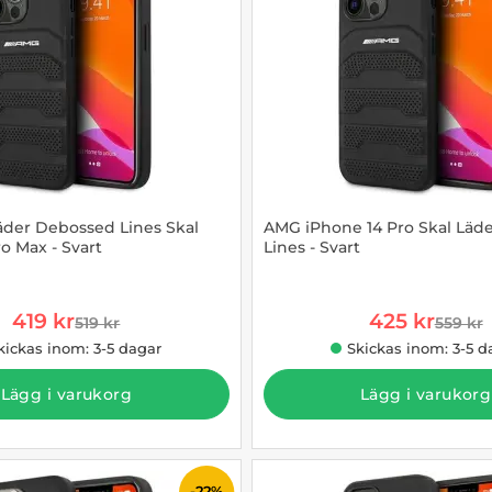
der Debossed Lines Skal
AMG iPhone 14 Pro Skal Läd
o Max - Svart
Lines - Svart
868516
Art. nr 1002910414
rea pris
rea pris
419 kr
425 kr
519 kr
559 kr
tidigare pris
tidigar
kickas inom: 3-5 dagar
Skickas inom: 3-5 d
Lägg i varukorg
Lägg i varukorg
-22%