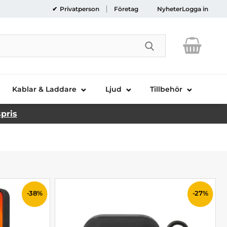
Privatperson
Företag
Nyheter
Logga in
Genomför sökni
Kablar & Laddare
Ljud
Tillbehör
spris
-38%
-27%