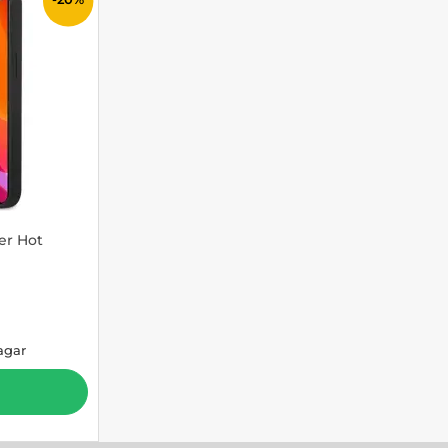
er Hot
e pris
agar