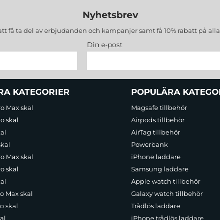
Nyhetsbrev
att få ta del av erbjudanden och kampanjer samt få 10% rabatt på all
Din e-post
RA KATEGORIER
POPULÄRA KATEGO
ro Max skal
Magsafe tillbehör
o skal
Airpods tillbehör
al
AirTag tillbehör
skal
Powerbank
ro Max skal
iPhone laddare
o skal
Samsung laddare
al
Apple watch tillbehör
ro Max skal
Galaxy watch tillbehör
o skal
Trådlös laddare
al
iPhone trådlös laddare