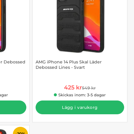
er Debossed
AMG iPhone 14 Plus Skal Läder
Debossed Lines - Svart
Art. nr 1002910417
rea pris
425 kr
549 kr
e pris
tidigare pris
agar
Skickas inom: 3-5 dagar
Lägg i varukorg
-20%