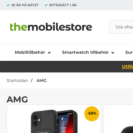
20 ÅR PÅ NÄTET
BYTESRÄTT
1 ÅR
Sök
Sök på Da
Startsidan för Danira Telecom AB
Mobiltillbehör
Smartwatch tillbehör
Sur
Utfö
Startsidan
AMG
AMG
-58%