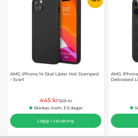
AMG iPhone 14 Skal Läder Hot Stamped
AMG iPhone 
- Svart
Debossed Li
Art. nr 1002909652
Art. nr 1002
rea pris
445 kr
569 kr
tidigare pris
Skickas inom: 3-5 dagar
S
Lägg i varukorg