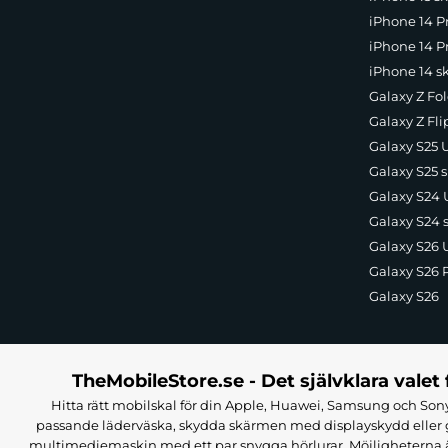
iPhone 14 P
iPhone 14 Pr
iPhone 14 s
Galaxy Z Fol
Galaxy Z Fli
Galaxy S25 U
Galaxy S25 s
Galaxy S24 U
Galaxy S24 
Galaxy S26 U
Galaxy S26 
Galaxy S26
TheMobileStore.se - Det självklara valet 
Hitta rätt mobilskal för din Apple, Huawei, Samsung och Sony
passande läderväska, skydda skärmen med displayskydd eller g
multimediemaskin med ett par snygga hörlurar. Möjligheterna är i