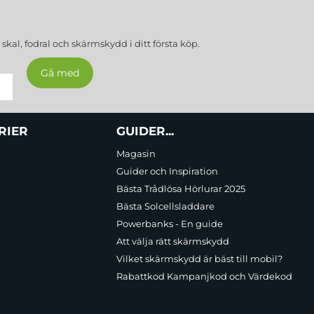
a
skal, fodral och skärmskydd
i ditt första köp.
RIER
GUIDER...
Magasin
Guider och Inspiration
Bästa Trådlösa Hörlurar 2025
Bästa Solcellsladdare
Powerbanks - En guide
Att välja rätt skärmskydd
Vilket skärmskydd är bäst till mobil?
Rabattkod Kampanjkod och Värdekod